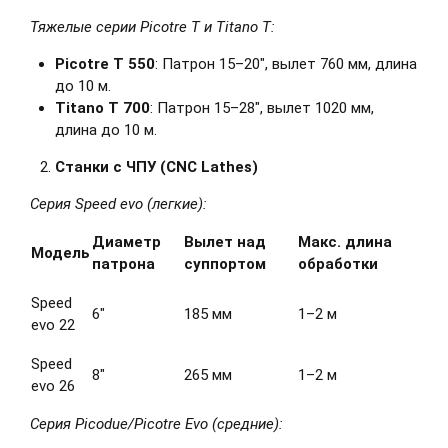
Тяжелые серии Picotre T и Titano T:
Picotre T 550
: Патрон 15–20", вылет 760 мм, длина
до 10 м.
Titano T 700
: Патрон 15–28", вылет 1020 мм,
длина до 10 м.
Станки с ЧПУ (CNC Lathes)
Серия Speed evo (легкие):
Диаметр
Вылет над
Макс. длина
Модель
патрона
суппортом
обработки
Speed
6"
185 мм
1–2 м
evo 22
Speed
8"
265 мм
1–2 м
evo 26
Серия
Picodue/Picotre Evo (средние
):