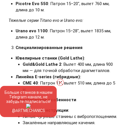
Picotre Evo 550
: Патрон 15–20", вылет 760 мм,
длина до 10 м.
Тяжелые серии Titano evo и Urano evo:
Urano evo 1100
: Патрон 15–28", вылет 1835 мм,
длина до 12 м.
Специализированные решения
Ювелирные станки (Gold Lathe)
:
Gold&Gold Lathe 2
: Вылет 400 мм, длина 900
мм — для точной обработки драгметаллов.
Линейка E-series (гибридные):
CME 40
: Патрон 11", вылет 510 мм, длина до 5
м.
Больше станков в нашем
Telegram-канале, не
Технологические особенности
забудьте подписаться!
Жёсткость конструкции
:
@ARTMECHANICS
Литые чугунные станины с вибропоглощением.
Закалённые направляющие качения.