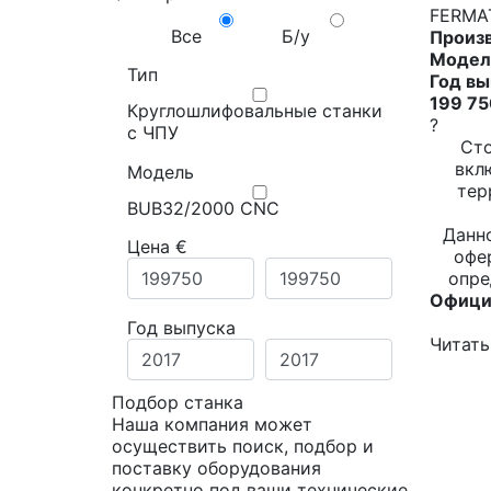
FERMA
Все
Б/у
Произ
Модел
Тип
Год вы
199 75
Круглошлифовальные станки
?
с ЧПУ
Сто
вкл
Модель
тер
BUB32/2000 CNC
Данн
Цена €
офе
опре
Офици
Год выпуска
Читать
Подбор станка
Наша компания может
осуществить поиск, подбор и
поставку оборудования
конкретно под ваши технические