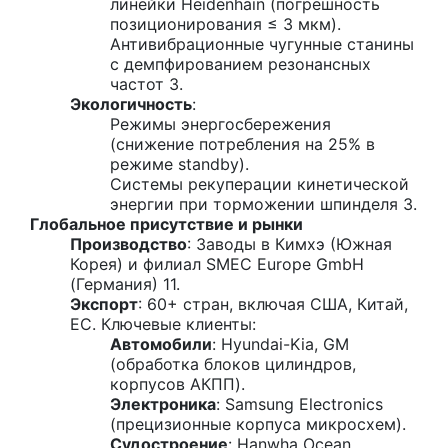
линейки Heidenhain (погрешность
позиционирования ≤ 3 мкм).
Антивибрационные чугунные станины
с демпфированием резонансных
частот 3.
Экологичность
:
Режимы энергосбережения
(снижение потребления на 25% в
режиме standby).
Системы рекуперации кинетической
энергии при торможении шпинделя 3.
Глобальное присутствие и рынки
Производство
: Заводы в Кимхэ (Южная
Корея) и филиал SMEC Europe GmbH
(Германия) 11.
Экспорт
: 60+ стран, включая США, Китай,
ЕС. Ключевые клиенты:
Автомобили
: Hyundai-Kia, GM
(обработка блоков цилиндров,
корпусов АКПП).
Электроника
: Samsung Electronics
(прецизионные корпуса микросхем).
Судостроение
: Hanwha Ocean