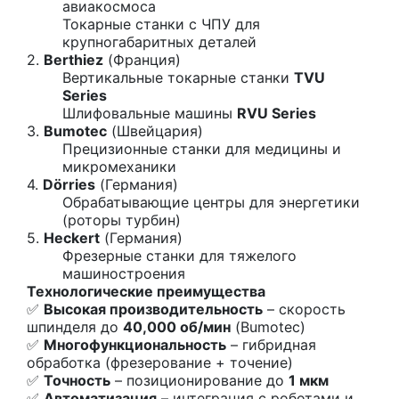
авиакосмоса
Токарные станки с ЧПУ для
крупногабаритных деталей
2.
Berthiez
(Франция)
Вертикальные токарные станки
TVU
Series
Шлифовальные машины
RVU Series
3.
Bumotec
(Швейцария)
Прецизионные станки для медицины и
микромеханики
4.
Dörries
(Германия)
Обрабатывающие центры для энергетики
(роторы турбин)
5.
Heckert
(Германия)
Фрезерные станки для тяжелого
машиностроения
Технологические преимущества
✅
Высокая производительность
– скорость
шпинделя до
40,000 об/мин
(Bumotec)
✅
Многофункциональность
– гибридная
обработка (фрезерование + точение)
✅
Точность
– позиционирование до
1 мкм
✅
Автоматизация
– интеграция с роботами и