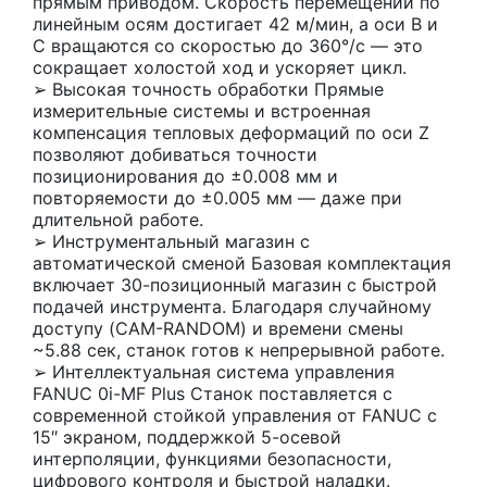
прямым приводом. Скорость перемещений по
линейным осям достигает 42 м/мин, а оси B и
C вращаются со скоростью до 360°/с — это
сокращает холостой ход и ускоряет цикл.
➢ Высокая точность обработки Прямые
измерительные системы и встроенная
компенсация тепловых деформаций по оси Z
позволяют добиваться точности
позиционирования до ±0.008 мм и
повторяемости до ±0.005 мм — даже при
длительной работе.
➢ Инструментальный магазин с
автоматической сменой Базовая комплектация
включает 30-позиционный магазин с быстрой
подачей инструмента. Благодаря случайному
доступу (CAM-RANDOM) и времени смены
~5.88 сек, станок готов к непрерывной работе.
➢ Интеллектуальная система управления
FANUC 0i-MF Plus Станок поставляется с
современной стойкой управления от FANUC с
15″ экраном, поддержкой 5-осевой
интерполяции, функциями безопасности,
цифрового контроля и быстрой наладки.