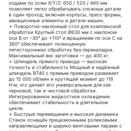
ходами по осям X/Y/Z: 650 / 520 / 480 мм
позволяет легко обрабатывать сложные детали
в один проход, включая корпусы, пресс-формы,
авиационные элементы и детали машин.
➢ Поворотно-наклонный стол для комплексной
обработки Круглый стол Ø630 мм с наклоном
оси B от –30° до +110° и вращением по оси C на
360° обеспечивает полноценную
пятистороннюю обработку без переналадки.
Максимальный вес заготовки — до 400 кг.
➢ Шпиндель прямого привода — высокая
точность и стабильность Мощный и надёжный
шпиндель BT40 с прямым приводом развивает
до 15 000 об/мин и крутящий момент до 118
Н·м, что делает его универсальным для как
черновой, так и чистовой обработки.
Интегрированное жидкостное охлаждение
обеспечивает стабильность в длительном
цикле.
➢ Быстрые перемещения и высокая динамика
Станок оснащён прецизионными роликовыми
направляющими и шарико-винтовыми парами с