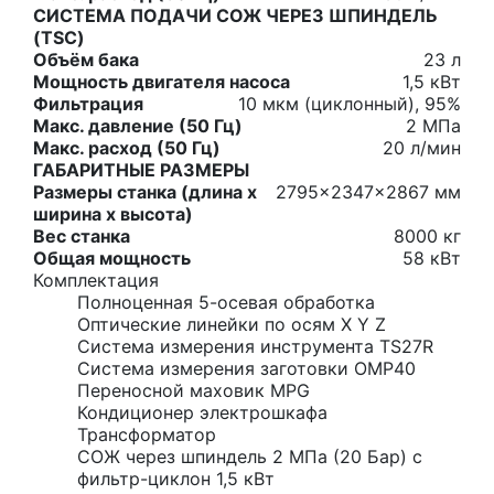
СИСТЕМА ПОДАЧИ СОЖ ЧЕРЕЗ ШПИНДЕЛЬ
(TSC)
Объём бака
23 л
Мощность двигателя насоса
1,5 кВт
Фильтрация
10 мкм (циклонный), 95%
Макс. давление (50 Гц)
2 МПа
Макс. расход (50 Гц)
20 л/мин
ГАБАРИТНЫЕ РАЗМЕРЫ
Размеры станка (длина х
2795x2347x2867 мм
ширина х высота)
Вес станка
8000 кг
Общая мощность
58 кВт
Комплектация
Полноценная 5-осевая обработка
Оптические линейки по осям X Y Z
Система измерения инструмента TS27R
Система измерения заготовки OMP40
Переносной маховик MPG
Кондиционер электрошкафа
Трансформатор
СОЖ через шпиндель 2 МПа (20 Бар) с
фильтр-циклон 1,5 кВт