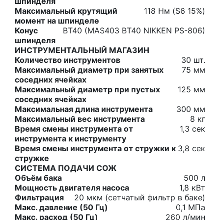
шпинделя
Максимальный крутящий
118 Нм (S6 15%)
момент на шпинделе
Конус
BT40 (MAS403 BT40 NIKKEN PS-806)
шпинделя
ИНСТРУМЕНТАЛЬНЫЙ МАГАЗИН
Количество инструментов
30 шт.
Максимальный диаметр при занятых
75 мм
соседних ячейках
Максимальный диаметр при пустых
125 мм
соседних ячейках
Максимальная длина инструмента
300 мм
Максимальный вес инструмента
8 кг
Время смены инструмента от
1,3 сек
инструмента к инструменту
Время смены инструмента от стружки к
3,8 сек
стружке
СИСТЕМА ПОДАЧИ СОЖ
Объём бака
500 л
Мощность двигателя насоса
1,8 кВт
Фильтрация
20 мкм (сетчатый фильтр в баке)
Макс. давление (50 Гц)
0,1 МПа
Макс. расход (50 Гц)
260 л/мин