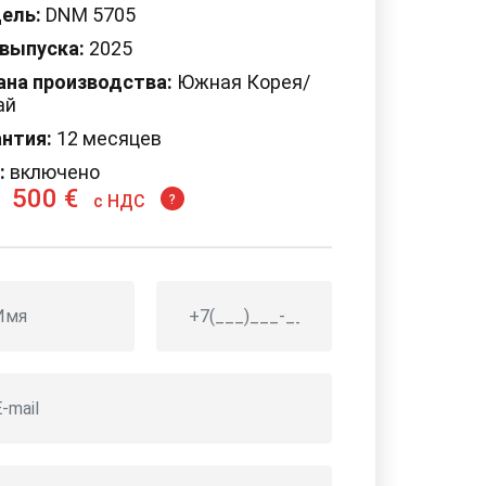
ель:
DNM 5705
 выпуска:
2025
ана производства:
Южная Корея/
ай
антия:
12 месяцев
:
включено
 500 €
c НДС
?