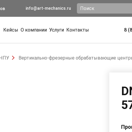
info@art-mechanics.ru
ков
Кейсы
О компании
Услуги
Контакты
8 (
 ЧПУ
Вертикально-фрезерные обрабатывающие центр
D
5
Про