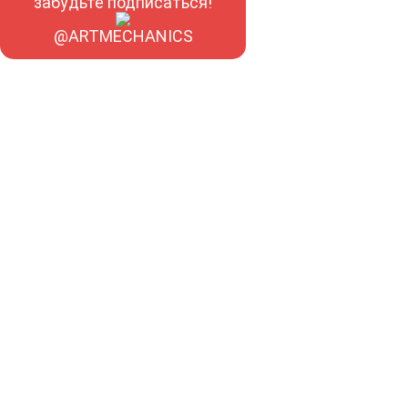
забудьте подписаться!
@ARTMECHANICS