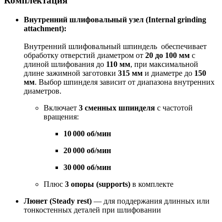
Комплектация
Внутренний шлифовальный узел (Internal grinding
attachment):
Внутренний шлифовальный шпиндель обеспечивает
обработку отверстий диаметром от
20 до 100 мм
с
длиной шлифования до
110 мм
, при максимальной
длине зажимной заготовки
315 мм
и диаметре до
150
мм
. Выбор шпинделя зависит от диапазона внутренних
диаметров.
Включает
3 сменных шпинделя
с частотой
вращения:
10 000 об/мин
20 000 об/мин
30 000 об/мин
Плюс
3 опоры (supports)
в комплекте
Люнет (Steady rest)
— для поддержания длинных или
тонкостенных деталей при шлифовании