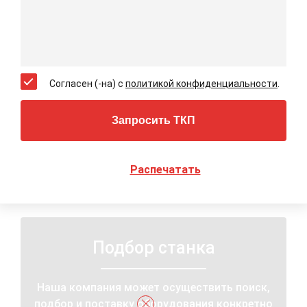
Общая потребляемая мощность
21 кВт
Размеры станка (длина х ширина
2130x1670x1570 мм
х высота)
Вес станка
3200 кг
Согласен (-на) с
политикой конфиденциальности
.
Запросить ТКП
Распечатать
Подбор станка
Наша компания может осуществить поиск,
подбор и поставку оборудования конкретно