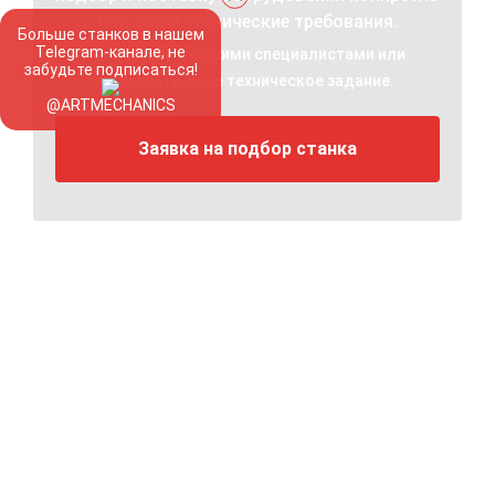
под ваши технические требования.
Больше станков в нашем
Telegram-канале, не
Свяжитесь с нашими специалистами или
забудьте подписаться!
отправьте ваше техническое задание.
@ARTMECHANICS
Заявка на подбор станка
Остались вопросы?
Оставьте заявку и мы ответим на все интересующие
вас вопросы!